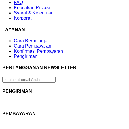
FAQ
Kebijakan Privasi
Syarat & Ketentuan
Korporat
LAYANAN
Cara Berbelanja
Cara Pembayaran
Konfirmasi Pembayaran
Pengiriman
BERLANGGANAN NEWSLETTER
Sign Up
PENGIRIMAN
PEMBAYARAN