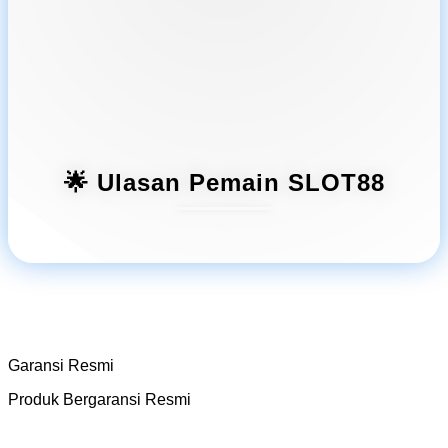
🌟 Ulasan Pemain SLOT88
Garansi Resmi
Produk Bergaransi Resmi